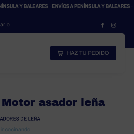
ULA Y BALEARES
·
ENVÍOS A PENÍNSULA Y BALEARES
·
ENVÍ
ario
HAZ TU PEDIDO
Motor asador leña
SADORES DE LEÑA
uir cocinando