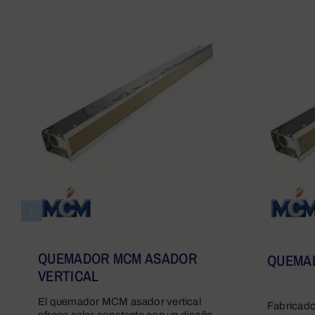
QUEMADOR MCM ASADOR
QUEMA
VERTICAL
El quemador MCM asador vertical
Fabricado
ofrece calor constante con un diseño