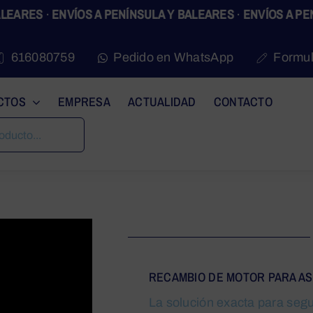
RES
·
ENVÍOS A PENÍNSULA Y BALEARES
·
ENVÍOS A PENÍNS
616080759
Pedido en WhatsApp
Formul
CTOS
EMPRESA
ACTUALIDAD
CONTACTO
Nuestros
productos
RECAMBIO DE MOTOR PARA A
La solución exacta para seg