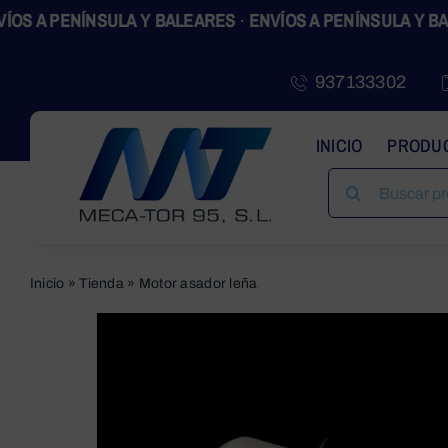
Skip
A PENÍNSULA Y BALEARES
·
ENVÍOS A PENÍNSULA Y BALEA
to
content
937133302
INICIO
PRODU
SEARCH
FOR:
Inicio
»
Tienda
»
Motor asador leña