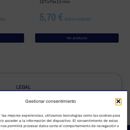
107x74x13 mm
5,70
€
ido)
(IVA no incluido)
Ver producto
LEGAL
Aviso legal
Gestionar consentimiento
Política de privacidad
r las mejores experiencias, utilizamos tecnologías como las cookies para
/o acceder a la información del dispositivo. El consentimiento de estas
Información sobre cookies
 nos permitirá procesar datos como el comportamiento de navegación o