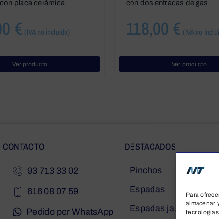
con placa cerámica
con dos entradas de gas
00
€
118,00
€
(IVA no incluido)
(IVA no inclu
Ver producto
Ver producto
CONTACTO
DESTACADOS
Pinchos
93 713 33 02
Espadas
616 08 07 59
Para ofrece
almacenar y
Espadas jaula
Pedido por WhatsApp
tecnologías