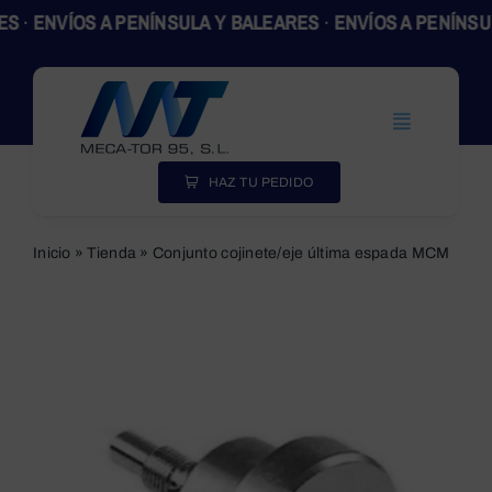
Skip
·
ENVÍOS A PENÍNSULA Y BALEARES
·
ENVÍOS A PENÍNSULA
to
content
Toggle
Navigation
Inicio
HAZ TU PEDIDO
Productos
Inicio
»
Tienda
»
Conjunto cojinete/eje última espada MCM
Empresa
Actualidad
Contacto
SEARCH
FOR: