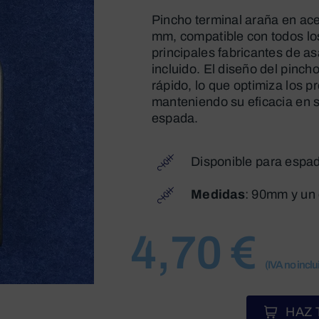
Pincho terminal araña en ac
mm, compatible con todos lo
principales fabricantes de asa
incluido. El diseño del pinch
rápido, lo que optimiza los 
manteniendo su eficacia en s
espada.
Disponible para esp
Medidas
: 90mm y un 
4,70
€
(IVA no inclu
HAZ 