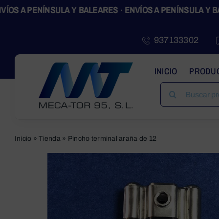
Skip
 PENÍNSULA Y BALEARES
·
ENVÍOS A PENÍNSULA Y BALEAR
to
content
937133302
INICIO
PRODU
SEARCH
FOR:
Inicio
»
Tienda
»
Pincho terminal araña de 12