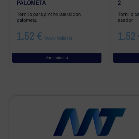
PALOMETA
2
Tornillo para pincho lateral con
Tornillo p
palometa
asador
1,52
€
1,52
(IVA no incluido)
Ver producto