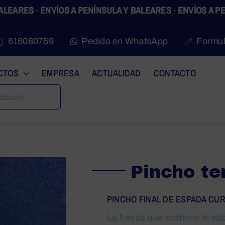
ES
·
ENVÍOS A PENÍNSULA Y BALEARES
·
ENVÍOS A PENÍNSU
616080759
Pedido en WhatsApp
Formul
CTOS
EMPRESA
ACTUALIDAD
CONTACTO
Nuestros
productos
Pincho te
PINCHO FINAL DE ESPADA CU
La fuerza que sostiene el sa