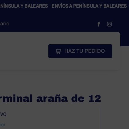
LA Y BALEARES
·
ENVÍOS A PENÍNSULA Y BALEARES
·
ENVÍO
ario
HAZ TU PEDIDO
rminal araña de 12
RVO
bor