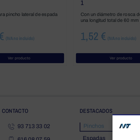
1
ara pincho lateral de espada
Con un diámetro de rosca 
una longitud total de 60 mm
€
1,52
€
(IVA no incluido)
(IVA no incluido)
Ver producto
Ver producto
CONTACTO
DESTACADOS
Pinchos
93 713 33 02
Espadas
616 08 07 59