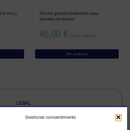
de 6 mm y
Pincho grande extensible para
espada de asador
45,00
€
(IVA no incluido)
Ver producto
LEGAL
Aviso legal
Gestionar consentimiento
Política de privacidad