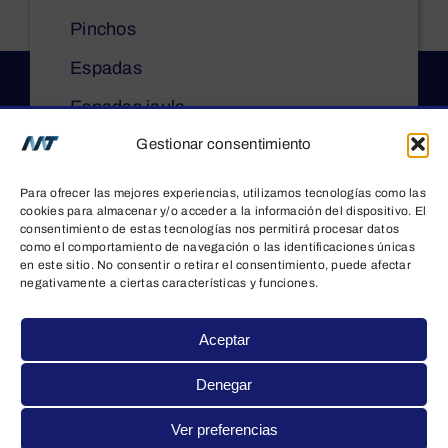
Pinchos
Espadas
Espadas jaula
Gestionar consentimiento
Asadores de pollos
Mobiliario auxiliar
Para ofrecer las mejores experiencias, utilizamos tecnologías como las
cookies para almacenar y/o acceder a la información del dispositivo. El
consentimiento de estas tecnologías nos permitirá procesar datos
LEGAL
como el comportamiento de navegación o las identificaciones únicas
en este sitio. No consentir o retirar el consentimiento, puede afectar
negativamente a ciertas características y funciones.
Aviso legal
Política de privacidad
Aceptar
Información sobre cookies
Denegar
Diseño web: qualitystudio
Ver preferencias