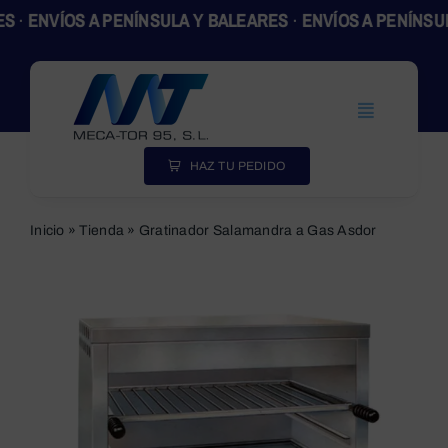
Skip
·
ENVÍOS A PENÍNSULA Y BALEARES
·
ENVÍOS A PENÍNSULA
to
content
Toggle
Navigation
Inicio
HAZ TU PEDIDO
Productos
Inicio
»
Tienda
»
Gratinador Salamandra a Gas Asdor
Empresa
Actualidad
Contacto
SEARCH
FOR: