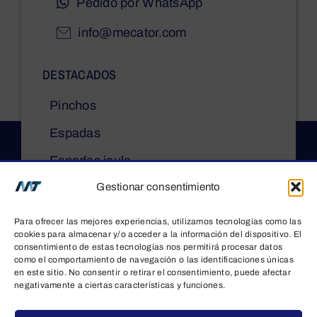
Pedido por WhatsApp
info@mecator.com
DESTACADOS
Pinchos
Espadas
Espadas jaula
Gestionar consentimiento
Asadores de pollos
Mobiliario auxiliar
Para ofrecer las mejores experiencias, utilizamos tecnologías como las
cookies para almacenar y/o acceder a la información del dispositivo. El
consentimiento de estas tecnologías nos permitirá procesar datos
LEGAL
como el comportamiento de navegación o las identificaciones únicas
en este sitio. No consentir o retirar el consentimiento, puede afectar
negativamente a ciertas características y funciones.
Aviso legal
Política de privacidad