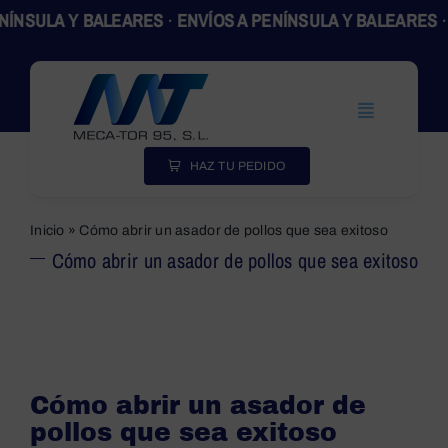
Skip
SULA Y BALEARES
·
ENVÍOS A PENÍNSULA Y BALEARES
·
ENV
to
content
Toggle
Navigation
Inicio
HAZ TU PEDIDO
Productos
Inicio
»
Cómo abrir un asador de pollos que sea exitoso
Cómo abrir un asador de pollos que sea exitoso
Empresa
Actualidad
Contacto
Cómo abrir un asador de
SEARCH
FOR:
pollos que sea exitoso