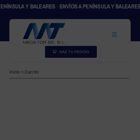
Skip
ENÍNSULA Y BALEARES
·
ENVÍOS A PENÍNSULA Y BALEARES
to
content
Toggle
Navigation
Inicio
HAZ TU PEDIDO
Productos
Inicio
»
Carrito
Empresa
Actualidad
Contacto
SEARCH
FOR: