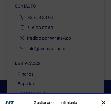
CONTACTO
93 713 33 02
616 08 07 59
Pedido por WhatsApp
info@mecator.com
DESTACADOS
Pinchos
Espadas
Espadas jaula
Gestionar consentimiento
Asadores de pollos